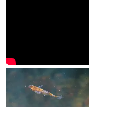
Vuoi allevare il medaka
giapponese?