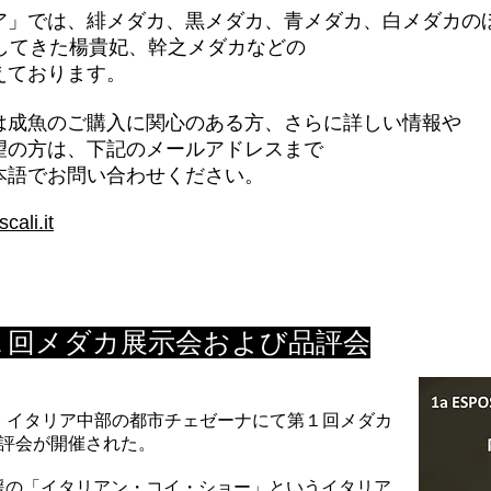
ア」では、緋メダカ、黒メダカ、青メダカ、白メダカの
場してきた楊貴妃、幹之メダカなどの
えております。
は成魚のご購入に関心のある方、さらに詳しい情報や
望の方は、下記のメールアドレスまで
本語でお問い合わせください。
iscali.it
第１回メダカ展示会および品評会
24日、イタリア中部の都市チェゼーナにて第１回メダカ
品評会が開催された。
援の「イタリアン・コイ・ショー」というイタリア