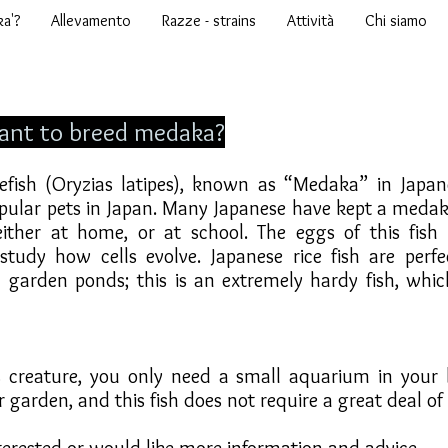
ka'?
Allevamento
Razze - strains
Attività
Chi siamo
ant to breed medaka?
cefish (Oryzias latipes), known as “Medaka” in Japa
pular pets in Japan. Many Japanese have kept a medaka
either at home, or at school. The eggs of this fish 
 study how cells evolve. Japanese rice fish are perfe
 garden ponds; this is an extremely hardy fish, whic
s creature, you only need a small aquarium in your
r garden, and this fish does not require a great deal of