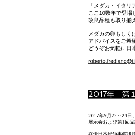
「メダカ・イタリ
ここ10数年で登
改良品種も取り揃
メダカの卵もしく
アドバイスをご希
どうぞお気軽に日
roberto.frediano@
t
2017年 
2017年9月23～
展示会および第1回
在伊日本総領事館後