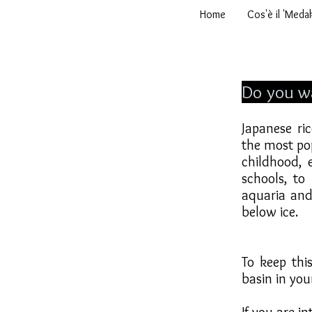
Home
Cos'è il 'Meda
Do you w
Japanese ri
the most po
childhood, 
schools, to
aquaria and
below ice.
To keep thi
basin in you