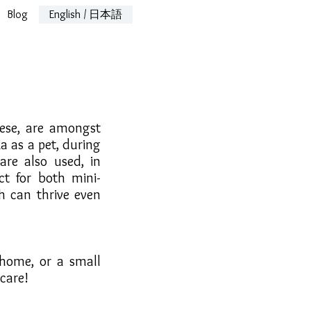
Blog
English / 日本語
nese, are amongst
 as a pet, during
are also used, in
ct for both mini-
h can thrive even
 home, or a small
 care!