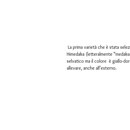
 La prima varietà che è stata selezionata ed allevata in Giappone è quella dorata, chiamata 
Himedaka (letteralmente “medaka r
selvatico ma il colore  è giallo-dor
allevare, anche all’esterno.