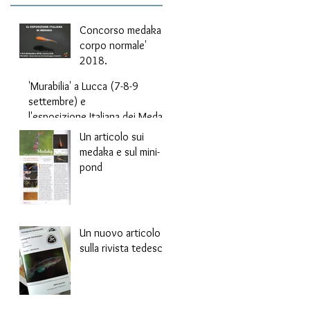
Concorso medaka 'a
corpo normale'
2018.
'Murabilia' a Lucca (7-8-9
settembre) e
l'esposizione Italiana dei Medak
a.
Un articolo sui
medaka e sul mini-
pond
Un nuovo articolo
sulla rivista tedesca