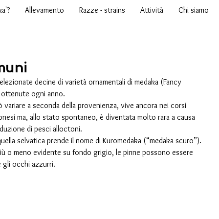
ka'?
Allevamento
Razze - strains
Attività
Chi siamo
muni
lezionate decine di varietà ornamentali di medaka (Fancy 
ottenute ogni anno.
uò variare a seconda della provenienza, vive ancora nei corsi 
nesi ma, allo stato spontaneo, è diventata molto rara a causa 
duzione di pesci alloctoni.
 quella selvatica prende il nome di Kuromedaka (“medaka scuro”). 
più o meno evidente su fondo grigio, le pinne possono essere 
 gli occhi azzurri.