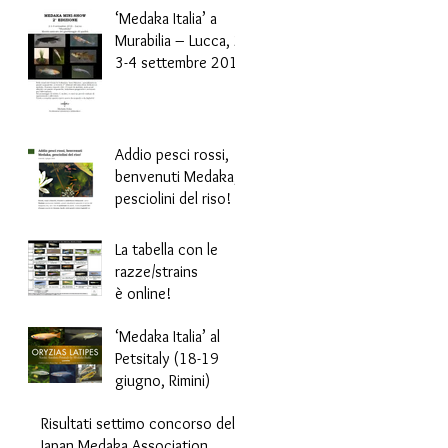
‘Medaka Italia’ a
Murabilia – Lucca, 2-
3-4 settembre 2016
Addio pesci rossi,
benvenuti Medaka,
pesciolini del riso!
La tabella con le
razze/strains
è online!
‘Medaka Italia’ al
Petsitaly (18-19
giugno, Rimini)
Risultati settimo concorso della
Japan Medaka Association