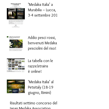
‘Medaka Italia’ a
Murabilia – Lucca, 2-
3-4 settembre 2016
Addio pesci rossi,
benvenuti Medaka,
pesciolini del riso!
La tabella con le
razze/strains
è online!
‘Medaka Italia’ al
Petsitaly (18-19
giugno, Rimini)
Risultati settimo concorso della
Japan Medaka Association