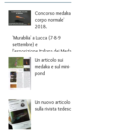
Concorso medaka 'a
corpo normale'
2018.
'Murabilia' a Lucca (7-8-9
settembre) e
l'esposizione Italiana dei Medak
a.
Un articolo sui
medaka e sul mini-
pond
Un nuovo articolo
sulla rivista tedesca