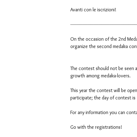
Avanti con le iscrizioni!
------------------------------------------------------
On the occasion of the 2nd Medaka
organize the second medaka con
The contest should not be seen a
growth among medaka-lovers.
This year the contest will be open
participate; the day of contest i
For any information you can cont
Go with the registrations!